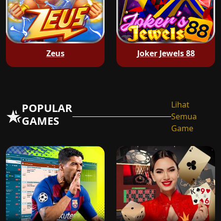
Zeus
Joker Jewels 88
Lihat
POPULAR
Semua
GAMES
Game