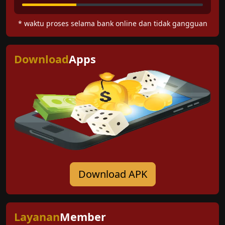
* waktu proses selama bank online dan tidak gangguan
Download
Apps
Download APK
Layanan
Member