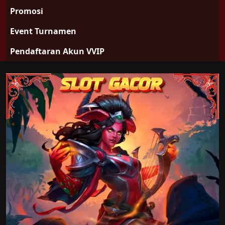
Promosi
Event Turnamen
Pendaftaran Akun VVIP