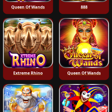
Queen Of Wands
888
Extreme Rhino
Queen Of Wands